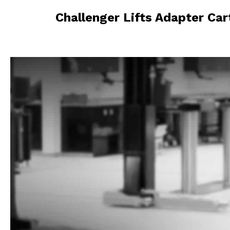
Challenger Lifts Adapter Car
Challenger
Lifts
Adapter
Cart
Provides
a
Mobile
Storage
Solution
for
Essential