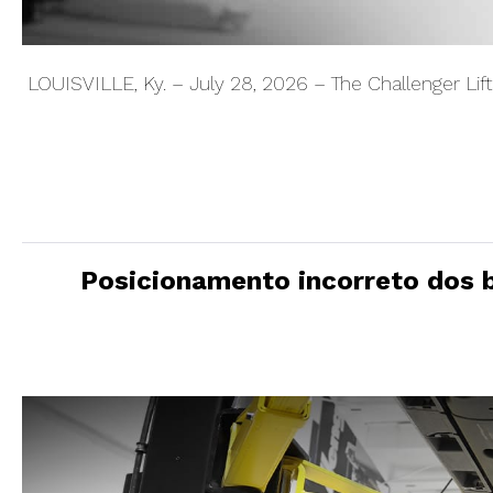
Lift
Accessories
LOUISVILLE, Ky. – July 28, 2026 – The Challenger Lif
Posicionamento incorreto dos 
Posicionamento
incorreto
dos