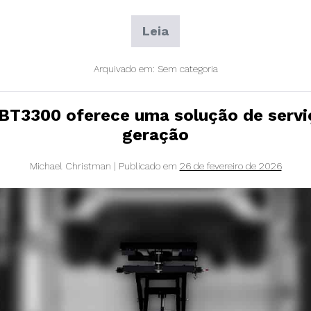
Leia
mais:
O
elevador
Arquivado em:
Sem categoria
portátil
Challenger
Lifts
6K
 BT3300 oferece uma solução de serviç
para
geração
edifícios
de
média
Michael Christman
|
Publicado em
26 de fevereiro de 2026
altura
oferece
potência,
flexibilidade
e
economia
de
espaço