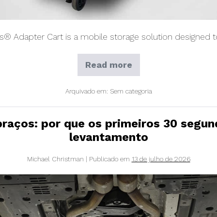
ts® Adapter Cart is a mobile storage solution designed 
Read more
Challenger
Lifts
Adapter
Arquivado em:
Sem categoria
Cart
Provides
a
Mobile
braços: por que os primeiros 30 segu
Storage
levantamento
Solution
for
Essential
Michael Christman
|
Publicado em
13 de julho de 2026
Lift
Accessories