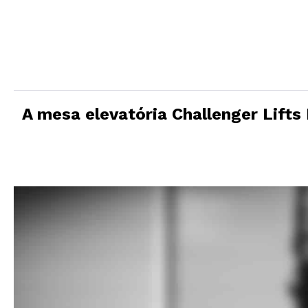
um
desempenho
que
economiza
espaço
A mesa elevatória Challenger Lifts
A
mesa
elevatória
Challenger
Lifts
BT3300