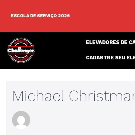
Pular
para
ESCOLA DE SERVIÇO 2026
o
conteúdo
ELEVADORES DE C
CADASTRE SEU EL
Michael Christma