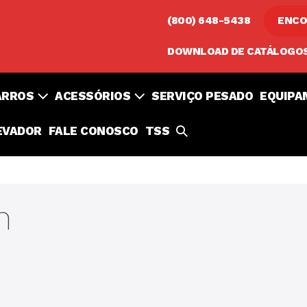
(800) 648-5438
ENCO
DOWNLOAD DE CATÁLOGO
ARROS
ACESSÓRIOS
SERVIÇO PESADO
EQUIPA
ALTERNAR
EVADOR
FALE CONOSCO
TSS
PESQUISA
n