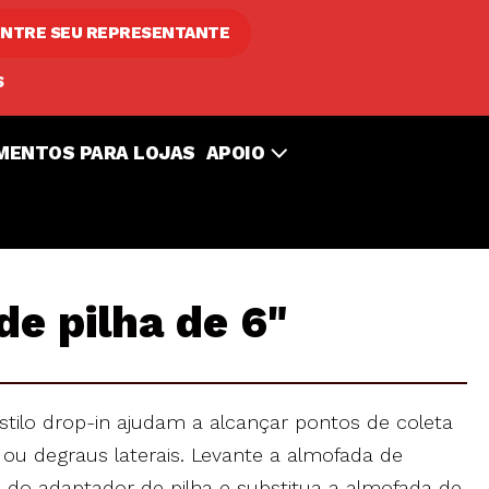
NTRE SEU REPRESENTANTE
S
MENTOS PARA LOJAS
APOIO
e pilha de 6"
stilo drop-in ajudam a alcançar pontos de coleta
ou degraus laterais. Levante a almofada de
o do adaptador de pilha e substitua a almofada de