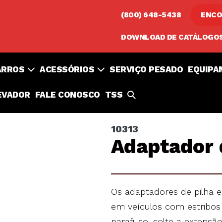
(800) 648-5438
ENCO
DOWNLOAD DE CATÁLOGO
ARROS
ACESSÓRIOS
SERVIÇO PESADO
EQUIPA
ALTERNAR
EVADOR
FALE CONOSCO
TSS
PESQUISA
10313
Adaptador d
Os adaptadores de pilha e
em veículos com estribos 
parafuso, solte a extensã