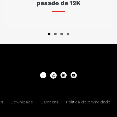
pesado de 12K
Slide group 1
Slide group 2
Slide group 3
Slide group 4
es
Downloads
Carreiras
Política de privacidade