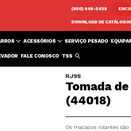
(800) 648-5438
ENCO
DOWNLOAD DE CATÁLOGO
ARROS
ACESSÓRIOS
SERVIÇO PESADO
EQUIPA
ALTERNAR
EVADOR
FALE CONOSCO
TSS
PESQUISA
RJ9S
Tomada de
(44018)
Os macacos rolantes são 