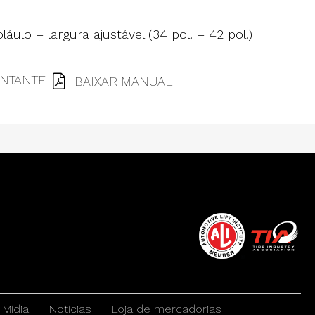
áulo – largura ajustável (34 pol. – 42 pol.)
NTANTE
BAIXAR MANUAL
Mídia
Notícias
Loja de mercadorias