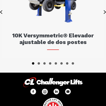
Previous
10K Versymmetric® Elevador
ajustable de dos postes
Slide group 1
Slide group 2
Slide group 3
Slide group 4
Slide group 5
Slide group 6
Slide group 7
Slide group 8