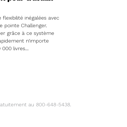
 flexibilité inégalées avec
r à usage intensif (série
e pointe Challenger.
manœuvrables et peuvent
lier grâce à ce système
s solides, à l'intérieur
rapidement n'importe
 offrent la flexibilité et
000 livres...
'importe quel...
gratuitement au 800-648-5438.