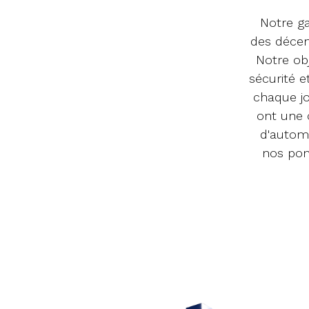
Notre g
des décen
Notre obj
sécurité 
chaque jo
ont une 
d'automo
nos pon