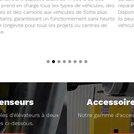
réparations rapides ou les plans d'étage limités.
Disponibles avec une capacité de 7 700 ou 14 000 livres,
ils peuvent prendre en charge une large gamme de
véhicules qui arrivent dans votre centre de service.
censeurs
Accessoire
les d'élévateurs à deux
Notre gamme d'access
s ci-dessous.
p