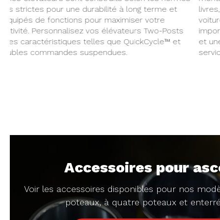
livres, prend en charge tous les types de véhicules, des
voitures et des camions aux véhicules de flotte plus
importants, garantissant un fonctionnement sans heurts
et une longévité pour tous les projets ou centres de
service.
Accessoires pour as
Voir les accessoires disponibles pour nos modè
poteaux, à quatre poteaux et enterré