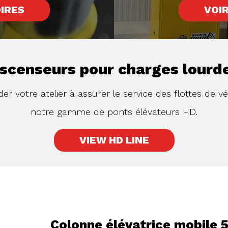
IRES
VOI
scenseurs pour charges lourd
r votre atelier à assurer le service des flottes de vé
notre gamme de ponts élévateurs HD.
VIEW HD LINE
Colonne élévatrice mobile 
Colonne élévatrice mobile 