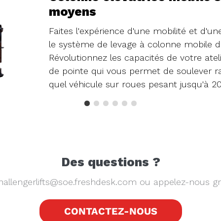
moyens
intensif
Faites l'expérience d'une mobilité et d'une
Les systèmes de levage mobiles Challenge
le système de levage à colonne mobile d
CLHM) sont robustes, mais facilement 
Révolutionnez les capacités de votre ate
être utilisés sur presque toutes les surface
de pointe qui vous permet de soulever 
comme à l'extérieur. Les élévateurs mobiles
quel véhicule sur roues pesant jusqu'à 20 
la commodité nécessaires pour soulever n
Des questions ?
hallengerlifts@soe.freshdesk.com ou appelez-nous 
CONTACTEZ-NOUS