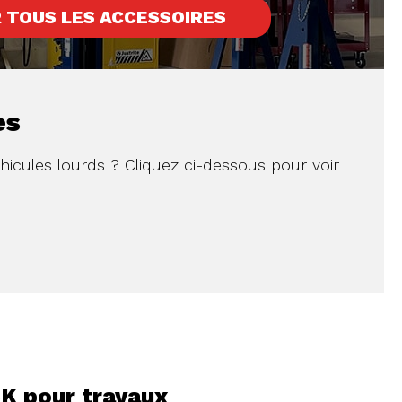
R TOUS LES ACCESSOIRES
es
hicules lourds ? Cliquez ci-dessous pour voir
5K pour travaux
14K / 19K à usage