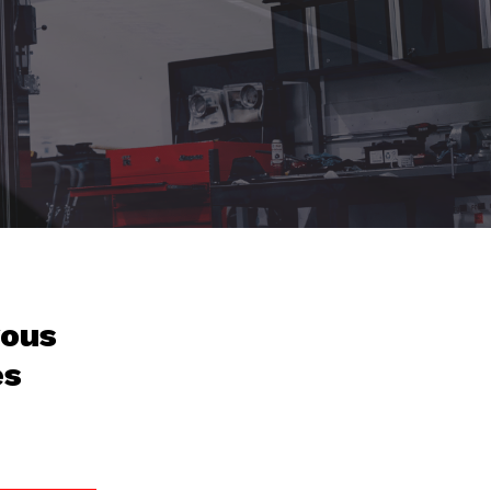
vous
es