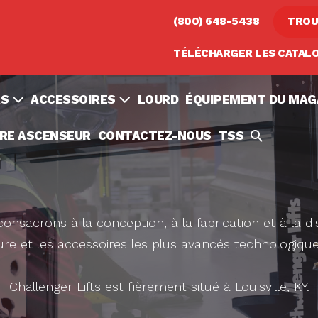
(800) 648-5438
TROU
TÉLÉCHARGER LES CATAL
RS
ACCESSOIRES
LOURD
ÉQUIPEMENT DU MAG
TOGGLE
RE ASCENSEUR
CONTACTEZ-NOUS
TSS
DE
RECHERCH
nsacrons à la conception, à la fabrication et à la di
ture et les accessoires les plus avancés technologique
Challenger Lifts est fièrement situé à Louisville, KY.