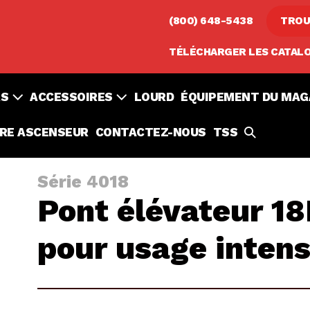
(800) 648-5438
TROU
TÉLÉCHARGER LES CATAL
RS
ACCESSOIRES
LOURD
ÉQUIPEMENT DU MAG
TOGGLE
RE ASCENSEUR
CONTACTEZ-NOUS
TSS
DE
RECHERCH
Série 4018
Pont élévateur 1
pour usage intens