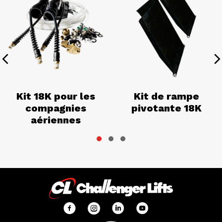
Previous
N
Kit 18K pour les
Kit de rampe
compagnies
pivotante 18K
aériennes
Slide group 1
Slide group 2
Slide group 3