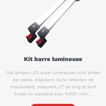
Kit barre lumineuse
Ces lampes LED super lumineuses sont livrées
par paires, disposent d'une détection de
mouvement, mesurent 27" de long et sont
livrées en standard avec 10400 mAh ...